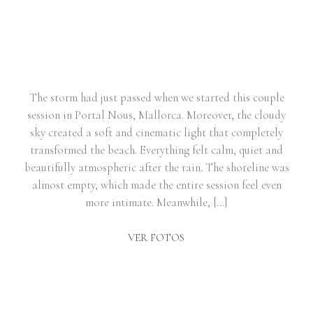
COUPLE SESSION IN
MALLORCA | AINA & ADRIAN
The storm had just passed when we started this couple
session in Portal Nous, Mallorca. Moreover, the cloudy
sky created a soft and cinematic light that completely
transformed the beach. Everything felt calm, quiet and
beautifully atmospheric after the rain. The shoreline was
almost empty, which made the entire session feel even
more intimate. Meanwhile, […]
VER FOTOS