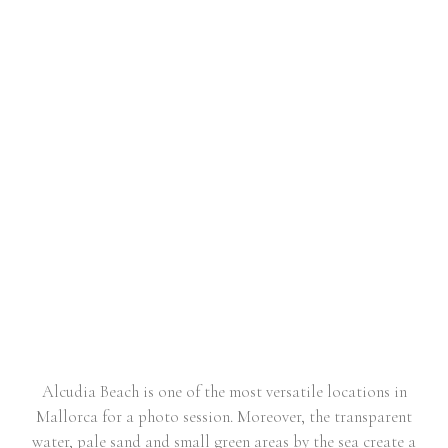
COUPLE SESSION IN ALCUDIA
BEACH | KEILA & SERGI
Alcudia Beach is one of the most versatile locations in
Mallorca for a photo session. Moreover, the transparent
water, pale sand and small green areas by the sea create a