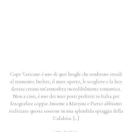
COUPLE SESSION A CAPO
VATICANO | MARTYNA &
PIETRO
Capo Vaticano è uno di quei luoghi che sembrano irreali
al tramonto. Inoltre, il mare aperto, le scogliere e la luce
dorata creano un’atmosfera incredibilmente romantica.
Non a caso, è uno dei miei posti preferiti in Italia per
fotografare coppie. Insieme a Martyna e Pietro abbiamo
realizzato questa sessione su una splendida spiaggia della
Calabria. […]