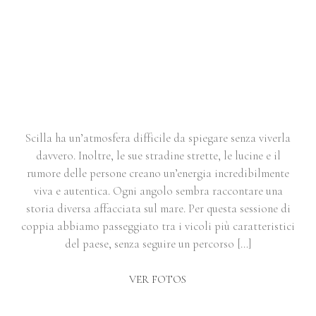
COUPLE SESSION A SCILLA |
FRANCESCA & PAOLO
Scilla ha un’atmosfera difficile da spiegare senza viverla
davvero. Inoltre, le sue stradine strette, le lucine e il
rumore delle persone creano un’energia incredibilmente
viva e autentica. Ogni angolo sembra raccontare una
storia diversa affacciata sul mare. Per questa sessione di
coppia abbiamo passeggiato tra i vicoli più caratteristici
del paese, senza seguire un percorso […]
VER FOTOS