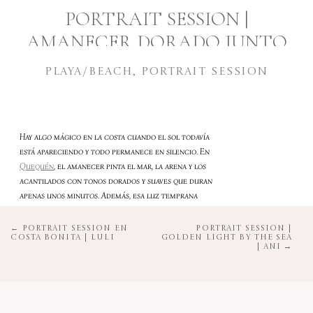
PORTRAIT SESSION |
AMANECER DORADO JUNTO
AL MAR | FIORELLA
PLAYA/BEACH
,
PORTRAIT SESSION
Hay algo mágico en la costa cuando el sol todavía
está apareciendo y todo permanece en silencio. En
Quequén
, el amanecer pinta el mar, la arena y los
acantilados con tonos dorados y suaves que duran
apenas unos minutos. Además, esa luz temprana
tiene una delicadeza imposible de recrear más
tarde en el día. Fue en este ambiente que
← PORTRAIT SESSION EN
PORTRAIT SESSION |
COSTA BONITA | LULI
GOLDEN LIGHT BY THE SEA
realizamos esta Portrait Session.
| ANI →
Con Fiorella buscamos aprovechar exactamente
esa atmósfera. Entonces, empezamos la sesión
mientras el cielo todavía cambiaba lentamente de
color sobre el horizonte. La combinación entre los