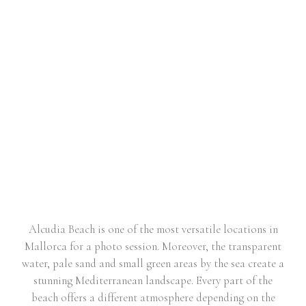
COUPLE SESSION IN ALCUDIA
BEACH | KEILA & SERGI
Alcudia Beach is one of the most versatile locations in
Mallorca for a photo session. Moreover, the transparent
water, pale sand and small green areas by the sea create a
stunning Mediterranean landscape. Every part of the
beach offers a different atmosphere depending on the