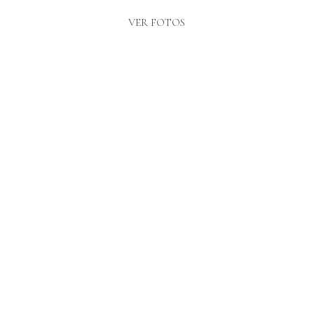
VER FOTOS
SESIÓN DE PAREJA EN INCA,