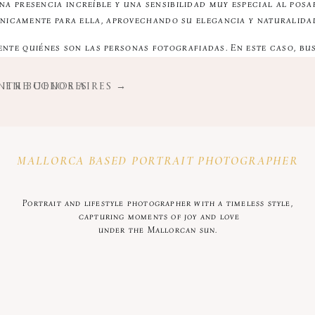
a presencia increíble y una sensibilidad muy especial al pos
nicamente para ella, aprovechando su elegancia y naturalida
te quiénes son las personas fotografiadas. En este caso, bu
prefiero construir imágenes con movimiento y personalidad. Ad
ás cercana y real. El resultado fueron fotografías dinámic
NTRE COLORES
 EN BUENOS AIRES →
a, la complicidad y la espontaneidad. Sin embargo, esos mome
ndo
fotos de maternidad
, me encantará ayudarte a crear recuer
MALLORCA BASED PORTRAIT PHOTOGRAPHER
Portrait and lifestyle photographer with a timeless style,
capturing moments of joy and love
under the Mallorcan sun.