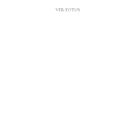
VER FOTOS
PORTRAIT SESSION A PALMI |