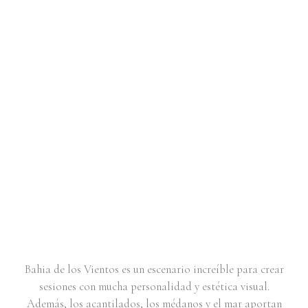
PORTRAIT SESIÓN EN BAHIA
DE LOS VIENTOS | FAUSTINA
Bahia de los Vientos es un escenario increíble para crear
sesiones con mucha personalidad y estética visual.
Además, los acantilados, los médanos y el mar aportan