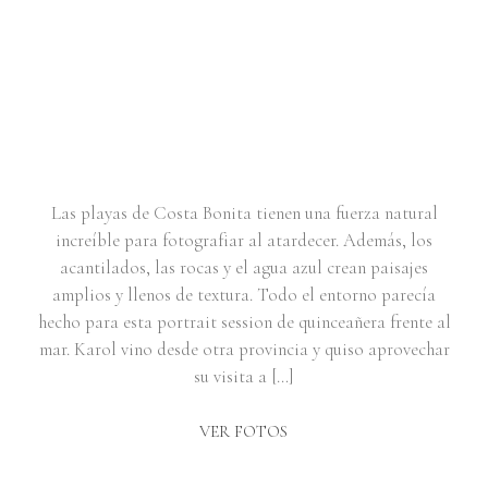
PORTRAIT SESSION DE
QUINCEAÑERA EN COSTA
BONITA | KAROL
Las playas de Costa Bonita tienen una fuerza natural
increíble para fotografiar al atardecer. Además, los
acantilados, las rocas y el agua azul crean paisajes
amplios y llenos de textura. Todo el entorno parecía
hecho para esta portrait session de quinceañera frente al
mar. Karol vino desde otra provincia y quiso aprovechar
su visita a […]
VER FOTOS