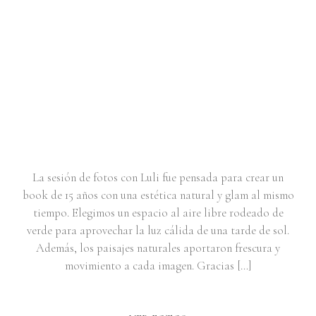
PORTRAIT SESSION PARA
QUINCEAÑENERA | LULI
La sesión de fotos con Luli fue pensada para crear un
book de 15 años con una estética natural y glam al mismo
tiempo. Elegimos un espacio al aire libre rodeado de
verde para aprovechar la luz cálida de una tarde de sol.
Además, los paisajes naturales aportaron frescura y
movimiento a cada imagen. Gracias […]