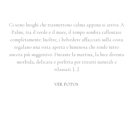
LUCE MORBIDA E VISTA SUL
MARE | ZIMBÜLE
Ci sono luoghi che trasmettono calma appena si arriva. A
Palmi, tra il verde e il mare, il tempo sembra rallentare
completamente. Inoltre, i belvedere affacciati sulla costa
regalano una vista aperta e luminosa che rende tutto
ancora più suggestivo. Durante la mattina, la luce diventa
morbida, delicata e perfetta per ritratti naturali e
rilassati. […]
VER FOTOS