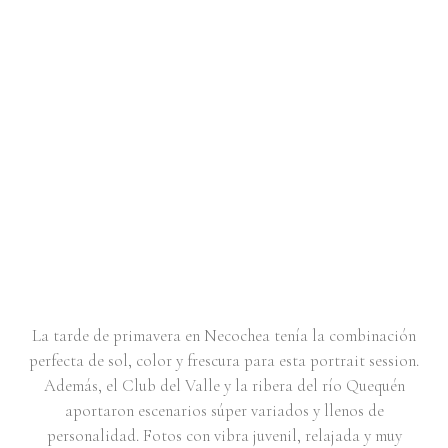
PORTRAIT SESSION |
PRIMAVERA, TENIS Y
ESTÉTICA TEEN GLAM |
DELFINA
La tarde de primavera en Necochea tenía la combinación
perfecta de sol, color y frescura para esta portrait session.
Además, el Club del Valle y la ribera del río Quequén
aportaron escenarios súper variados y llenos de
personalidad. Fotos con vibra juvenil, relajada y muy