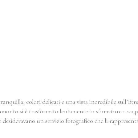
SSION A LAZZARO | TRAMONTO S
VALERIA & DANIEL
anquilla, colori delicati e una vista incredibile sull’Etna
amonto si è trasformato lentamente in sfumature rosa pas
 desideravano un servizio fotografico che li rappresenta